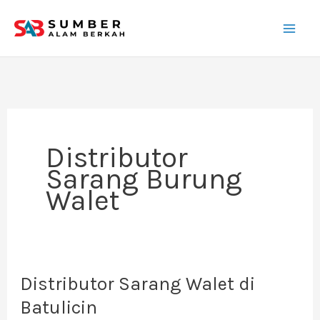
Lewati
ke
konten
Distributor
Sarang Burung
Walet
Distributor Sarang Walet di
Distributor
Sarang
Batulicin