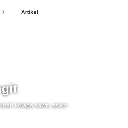
Artikel
git
limbah kelapa sawit, asam