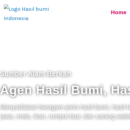
Home
Sumber Alam Berkah
Agen Hasil Bumi, Has
Menyediakan beragam jenis hasil bumi, hasil lau
jawa, mete, ikan, rumput laut, dan sarang wale