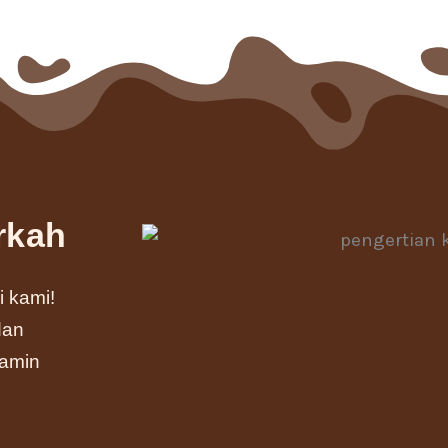
rkah
 kami!
dan
jamin