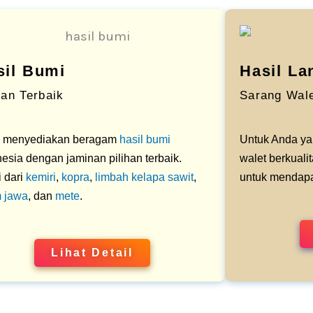
sil Bumi
Hasil La
han Terbaik
Sarang Wale
 menyediakan beragam
hasil bumi
Untuk Anda ya
esia dengan jaminan pilihan terbaik.
walet berkuali
 dari
kemiri
,
kopra
,
limbah kelapa sawit
,
untuk mendapat
 jawa
, dan
mete
.
Lihat Detail