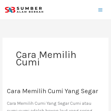
Lewati
ke
konten
Cara Memilih
Cumi
Cara Memilih Cumi Yang Segar
Cara
Memilih
Cara Memilih Cumi Yang Segar Cumi atau
Cumi
cumi-cumi adalah hewan laut yang sering