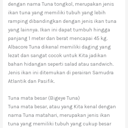
dengan nama Tuna tongkol, merupakan jenis
ikan tuna yang memiliki tubuh yang lebih
ramping dibandingkan dengan jenis ikan tuna
yang lainnya. Ikan ini dapat tumbuh hingga
panjang 1 meter dan berat mencapai 45 kg.
Albacore Tuna dikenal memiliki daging yang
lezat dan sangat cocok untuk Kita jadikan
bahan hidangan seperti salad atau sandwich.
Jenis ikan ini ditemukan di perairan Samudra
Atlantik dan Pasifik.
Tuna mata besar (Bigeye Tuna)
Tuna mata besar, atau yang Kita kenal dengan
nama Tuna matahari, merupakan jenis ikan
tuna yang memiliki tubuh yang cukup besar