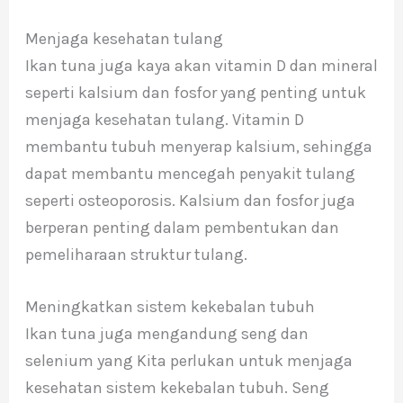
Menjaga kesehatan tulang
Ikan tuna juga kaya akan vitamin D dan mineral
seperti kalsium dan fosfor yang penting untuk
menjaga kesehatan tulang. Vitamin D
membantu tubuh menyerap kalsium, sehingga
dapat membantu mencegah penyakit tulang
seperti osteoporosis. Kalsium dan fosfor juga
berperan penting dalam pembentukan dan
pemeliharaan struktur tulang.
Meningkatkan sistem kekebalan tubuh
Ikan tuna juga mengandung seng dan
selenium yang Kita perlukan untuk menjaga
kesehatan sistem kekebalan tubuh. Seng