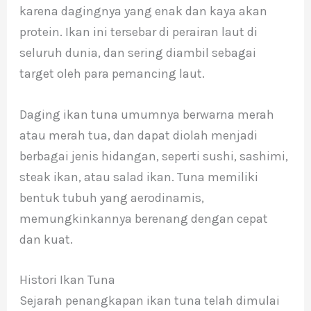
karena dagingnya yang enak dan kaya akan
protein. Ikan ini tersebar di perairan laut di
seluruh dunia, dan sering diambil sebagai
target oleh para pemancing laut.
Daging ikan tuna umumnya berwarna merah
atau merah tua, dan dapat diolah menjadi
berbagai jenis hidangan, seperti sushi, sashimi,
steak ikan, atau salad ikan. Tuna memiliki
bentuk tubuh yang aerodinamis,
memungkinkannya berenang dengan cepat
dan kuat.
Histori Ikan Tuna
Sejarah penangkapan ikan tuna telah dimulai