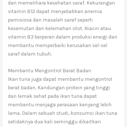
dan memelihara kesehatan saraf. Kekurangan
vitamin B12 dapat menyebabkan anemia
pernisiosa dan masalah saraf seperti
kesemutan dan kelemahan otot. Niacin atau
vitamin B3 berperan dalam produksi energi dan
membantu memperbaiki kerusakan sel-sel
saraf dalam tubuh.
Membantu Mengontrol Berat Badan
Ikan tuna juga dapat membantu mengontrol
berat badan. Kandungan protein yang tinggi
dan lemak sehat pada ikan tuna dapat
membantu menjaga perasaan kenyang lebih
lama. Dalam sebuah studi, konsumsi ikan tuna
setidaknya dua kali seminggu dikaitkan