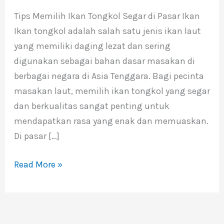
Ikan
Tips Memilih Ikan Tongkol Segar di Pasar Ikan
Tongkol
Ikan tongkol adalah salah satu jenis ikan laut
Segar
yang memiliki daging lezat dan sering
di
digunakan sebagai bahan dasar masakan di
Pasar
berbagai negara di Asia Tenggara. Bagi pecinta
Ikan
masakan laut, memilih ikan tongkol yang segar
dan berkualitas sangat penting untuk
mendapatkan rasa yang enak dan memuaskan.
Di pasar […]
Read More »