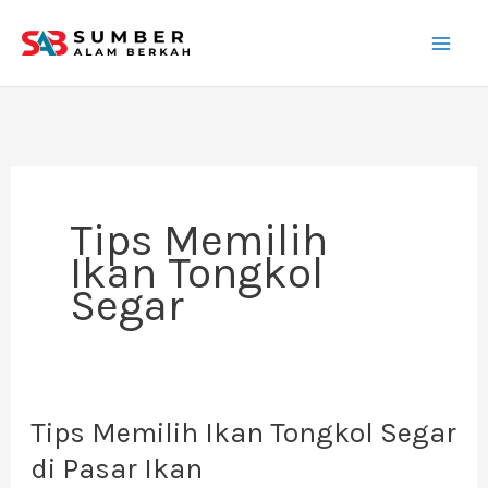
Lewati
ke
konten
Tips Memilih
Ikan Tongkol
Segar
Tips Memilih Ikan Tongkol Segar
Tips
Memilih
di Pasar Ikan