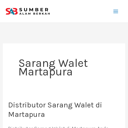
Lewati
ke
konten
Sarang Walet
Martapura
Distributor Sarang Walet di
Distributor
Sarang
Martapura
Walet