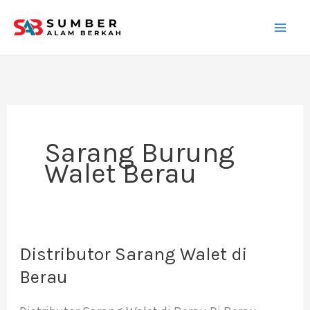
Lewati
ke
konten
Sarang Burung
Walet Berau
Distributor Sarang Walet di
Distributor
Sarang
Berau
Walet