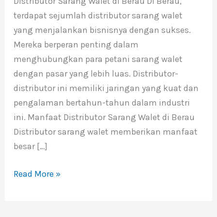
Distributor Sarang Walet di Berau Di Berau,
di
terdapat sejumlah distributor sarang walet
Berau
yang menjalankan bisnisnya dengan sukses.
Mereka berperan penting dalam
menghubungkan para petani sarang walet
dengan pasar yang lebih luas. Distributor-
distributor ini memiliki jaringan yang kuat dan
pengalaman bertahun-tahun dalam industri
ini. Manfaat Distributor Sarang Walet di Berau
Distributor sarang walet memberikan manfaat
besar […]
Read More »