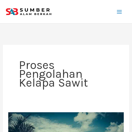
Lewati
ke
konten
Proses
Pengolahan
Kelapa Sawit
Limbah
Kelapa