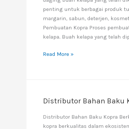
Membutuhkan
penting untuk berbagai produk tu
Bahan
margarin, sabun, deterjen, kosmet
Baku
Pembuatan Kopra Proses pembuat
Kopra
kelapa. Buah kelapa yang telah 
Read More »
Distributor Bahan Baku 
Distributor
Bahan
Distributor Bahan Baku Kopra Berk
Baku
kopra berkualitas dalam ekosiste
Kopra