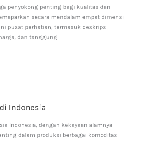
uga penyokong penting bagi kualitas dan
 memaparkan secara mendalam empat dimensi
ini pusat perhatian, termasuk deskripsi
 harga, dan tanggung
di Indonesia
esia Indonesia, dengan kekayaan alamnya
enting dalam produksi berbagai komoditas