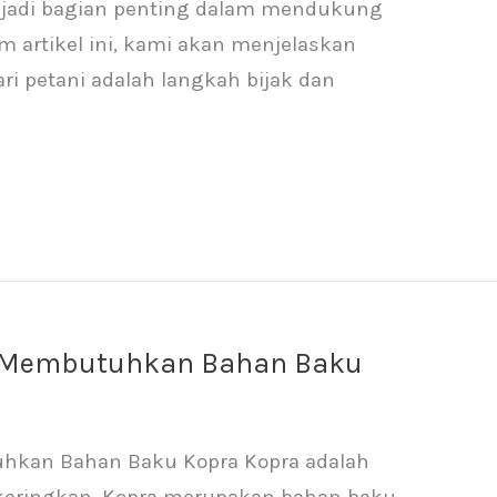
enjadi bagian penting dalam mendukung
 artikel ini, kami akan menjelaskan
i petani adalah langkah bijak dan
ng Membutuhkan Bahan Baku
uhkan Bahan Baku Kopra Kopra adalah
ikeringkan. Kopra merupakan bahan baku