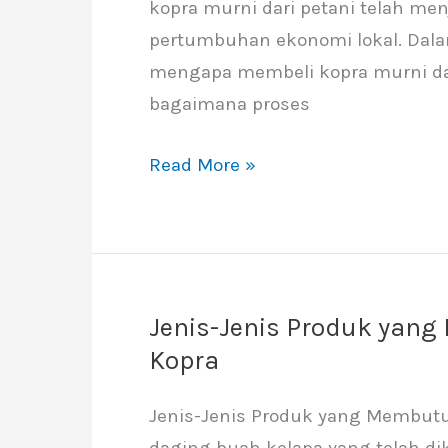
kopra murni dari petani telah m
dari
pertumbuhan ekonomi lokal. Dalam
Petani
mengapa membeli kopra murni dar
bagaimana proses
Read More »
Jenis-Jenis Produk ya
Jenis-
Kopra
Jenis
Produk
Jenis-Jenis Produk yang Membut
yang
daging buah kelapa yang telah d