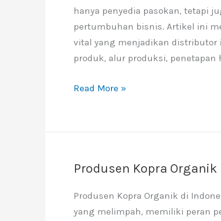
hanya penyedia pasokan, tetapi j
Berkualitas
pertumbuhan bisnis. Artikel ini
vital yang menjadikan distributor 
produk, alur produksi, penetapan
Read More »
Produsen Kopra Organik 
Produsen
Kopra
Produsen Kopra Organik di Indon
Organik
yang melimpah, memiliki peran p
di