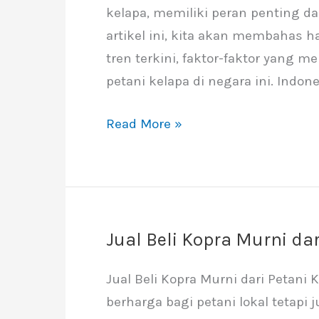
kelapa, memiliki peran penting da
per
artikel ini, kita akan membahas h
Ton
tren terkini, faktor-faktor yang
di
petani kelapa di negara ini. Indon
Indonesia
Read More »
Jual Beli Kopra Murni dar
Jual
Beli
Jual Beli Kopra Murni dari Petani
Kopra
berharga bagi petani lokal tetapi 
Murni