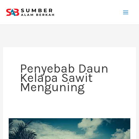
Lewati
ke
konten
Penyebab Daun
Kelapa Sawit
Menguning
Limbah
Kelapa