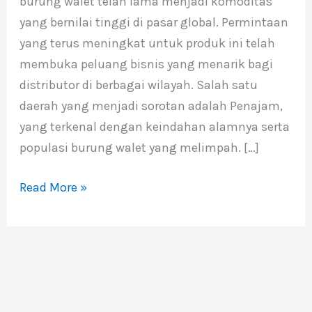
burung walet telah lama menjadi komoditas
Penajam
yang bernilai tinggi di pasar global. Permintaan
yang terus meningkat untuk produk ini telah
membuka peluang bisnis yang menarik bagi
distributor di berbagai wilayah. Salah satu
daerah yang menjadi sorotan adalah Penajam,
yang terkenal dengan keindahan alamnya serta
populasi burung walet yang melimpah. […]
Read More »