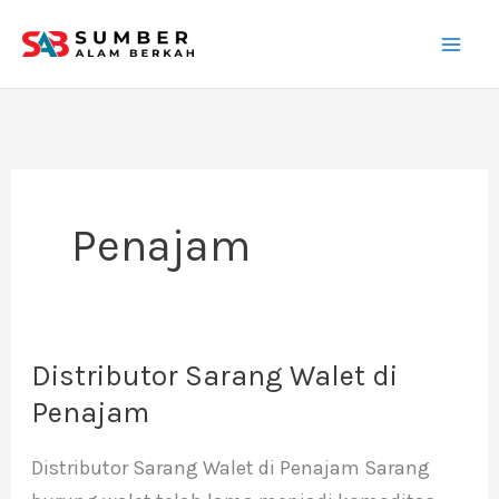
Lewati
ke
konten
Penajam
Distributor Sarang Walet di
Distributor
Sarang
Penajam
Walet
Distributor Sarang Walet di Penajam Sarang
di