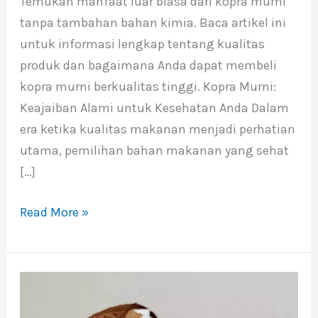
Temukan manfaat luar biasa dari kopra murni
Bahan
tanpa tambahan bahan kimia. Baca artikel ini
Kimia
untuk informasi lengkap tentang kualitas
produk dan bagaimana Anda dapat membeli
kopra murni berkualitas tinggi. Kopra Murni:
Keajaiban Alami untuk Kesehatan Anda Dalam
era ketika kualitas makanan menjadi perhatian
utama, pemilihan bahan makanan yang sehat
[…]
Read More »
Pengertian
Kopra,