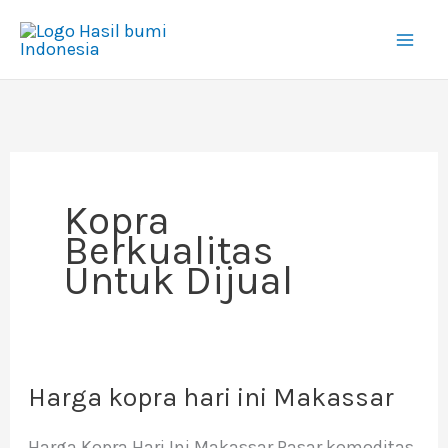
Lewati
ke
konten
Kopra
Berkualitas
Untuk Dijual
Harga kopra hari ini Makassar
Harga
kopra
Harga Kopra Hari Ini Makassar Pasar komoditas