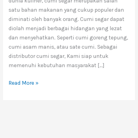
dunia kuliner, cumi segar merupakan salah
dan
satu bahan makanan yang cukup populer dan
Berkualitas
diminati oleh banyak orang. Cumi segar dapat
diolah menjadi berbagai hidangan yang lezat
dan menyehatkan. Seperti cumi goreng tepung,
cumi asam manis, atau sate cumi. Sebagai
distributor cumi segar, Kami siap untuk
memenuhi kebutuhan masyarakat […]
Read More »