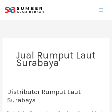
Lewati
ke
konten
Jual Rumput Laut
Surabaya
Distributor Rumput Laut
Distributor
Rumput
Surabaya
Laut