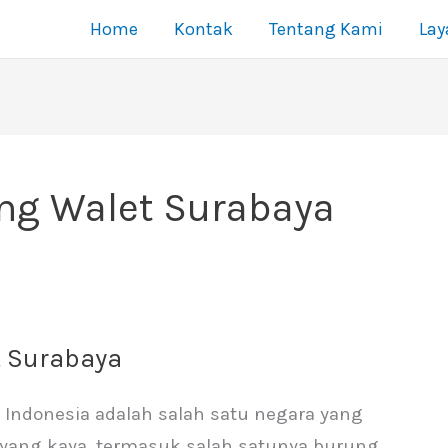
Home
Kontak
Tentang Kami
La
ang Walet Surabaya
t Surabaya
a Indonesia adalah salah satu negara yang
yang kaya, termasuk salah satunya burung