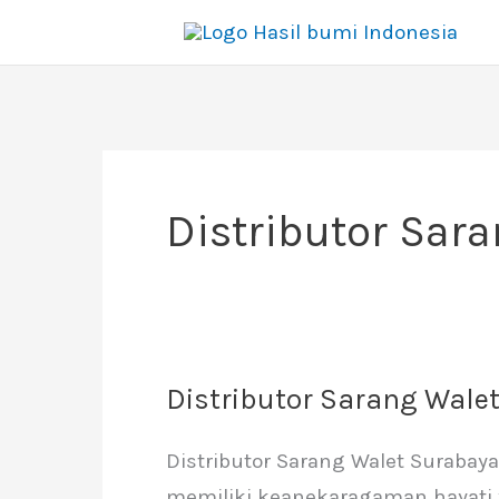
Lewati
ke
konten
Distributor Sar
Distributor Sarang Wale
Distributor
Sarang
Distributor Sarang Walet Surabay
Walet
memiliki keanekaragaman hayati 