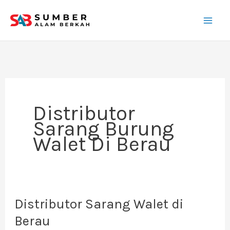
Lewati
ke
konten
Distributor
Sarang Burung
Walet Di Berau
Distributor Sarang Walet di
Distributor
Sarang
Berau