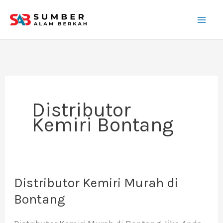
Lewati
ke
konten
Distributor
Kemiri Bontang
Distributor Kemiri Murah di
Distributor
Kemiri
Bontang
Murah