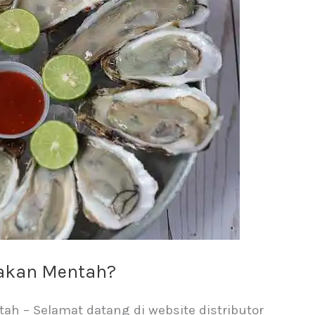
makan Mentah?
h – Selamat datang di website distributor