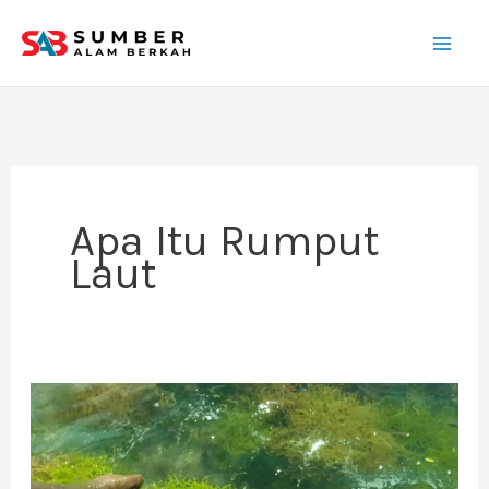
Lewati
ke
konten
Apa Itu Rumput
Laut
Jenis
Rumput
Laut