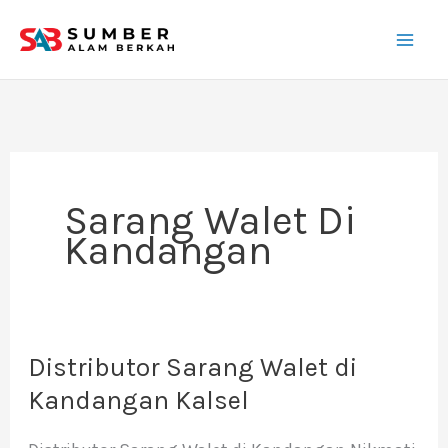
Lewati
ke
konten
Sarang Walet Di
Kandangan
Distributor Sarang Walet di
Distributor
Sarang
Kandangan Kalsel
Walet