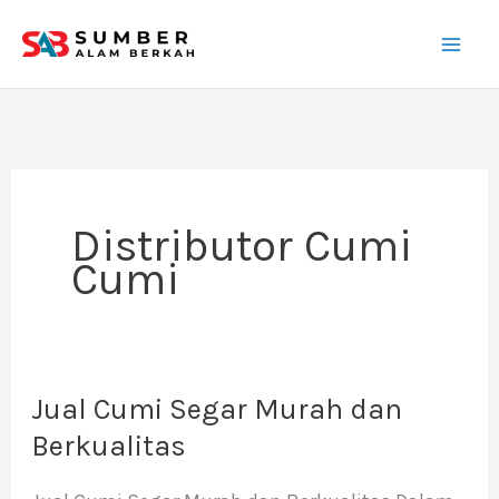
Lewati
ke
konten
Distributor Cumi
Cumi
Jual Cumi Segar Murah dan
Jual
Cumi
Berkualitas
Segar