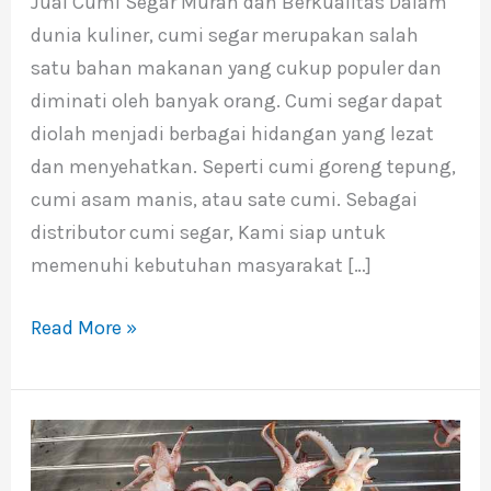
Jual Cumi Segar Murah dan Berkualitas Dalam
Murah
dunia kuliner, cumi segar merupakan salah
dan
satu bahan makanan yang cukup populer dan
Berkualitas
diminati oleh banyak orang. Cumi segar dapat
diolah menjadi berbagai hidangan yang lezat
dan menyehatkan. Seperti cumi goreng tepung,
cumi asam manis, atau sate cumi. Sebagai
distributor cumi segar, Kami siap untuk
memenuhi kebutuhan masyarakat […]
Read More »
Jenis
Jenis